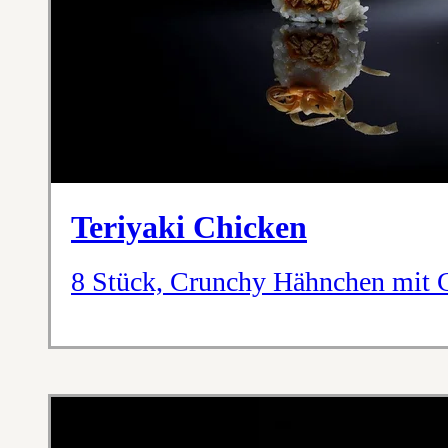
Teriyaki Chicken
8 Stück, Crunchy Hähnchen mit