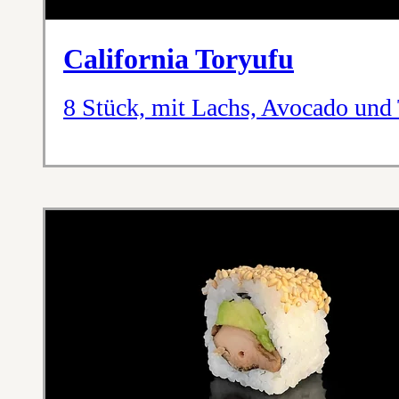
California Toryufu
8 Stück, mit Lachs, Avocado und 