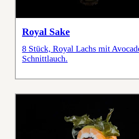
Royal Sake
8 Stück, Royal Lachs mit Avocad
Schnittlauch.