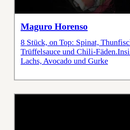
Maguro Horenso
8 Stück, on Top: Spinat, Thunfisc
Trüffelsauce und Chili-Fäden.Ins
Lachs, Avocado und Gurke