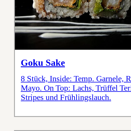
Goku Sake
8 Stück, Inside: Temp. Garnele, 
Mayo. On Top: Lachs, Trüffel Te
Stripes und Frühlingslauch.