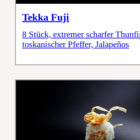
Tekka Fuji
8 Stück, extremer scharfer Thunfi
toskanischer Pfeffer, Jalapeños