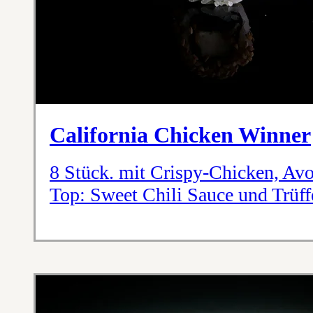
California Chicken Winner
8 Stück. mit Crispy-Chicken, Av
Top: Sweet Chili Sauce und Trü