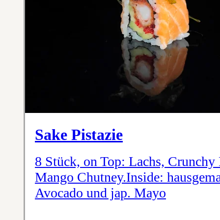
Sake Pistazie
8 Stück, on Top: Lachs, Crunchy 
Mango Chutney.Inside: hausgema
Avocado und jap. Mayo