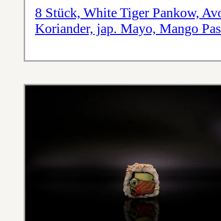
8 Stück, White Tiger Pankow, Avo
Koriander, jap. Mayo, Mango Pas