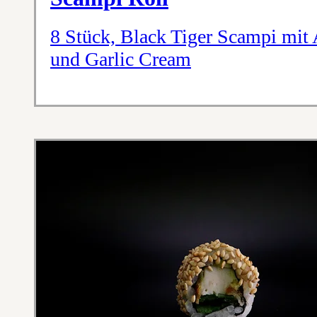
8 Stück, Black Tiger Scampi mit
und Garlic Cream