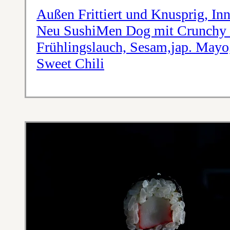
Außen Frittiert und Knusprig, Inn
Neu SushiMen Dog mit Crunchy 
Frühlingslauch, Sesam,jap. Mayo
Sweet Chili